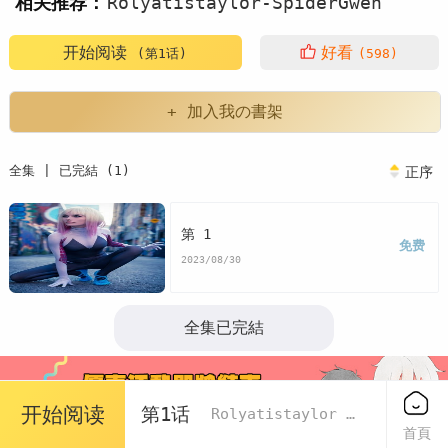
相关推荐：
Rolyatistaylor-SpiderGwen
真人
写真
开始阅读
好看
(第1话)
(598)
+ 加入我の書架
全集 | 已完結 (1)
正序
第 1
免费
2023/08/30
全集已完結
开始阅读
第1话
Rolyatistaylor - Spider Gwen
首頁