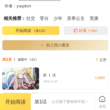
作者：yagdon
相关推荐：
社交
零分
少年
异界公主
荒唐
奇异
冒险
开始阅读
好看
(第1话)
(798)
+ 加入我の書架
周五更
| 連載中 (42)
正序
第 1 话
58阅币
2025/11/07
第 2 话
开始阅读
第1话
公主殿下要收种子啦！
58阅币
首頁
2025/11/07