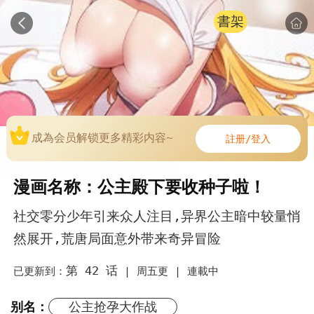
書架
成為会员解锁更多精彩内容~
註册/登入
漫画名称：公主殿下要收种子啦！
社交零分少年引来众人注目,异界公主暗中较量悄
然展开,荒唐局面意外带来奇异冒险
第 42 话
已更新到：
|
周五更 |
連載中
别名：
公主抢孕大作战