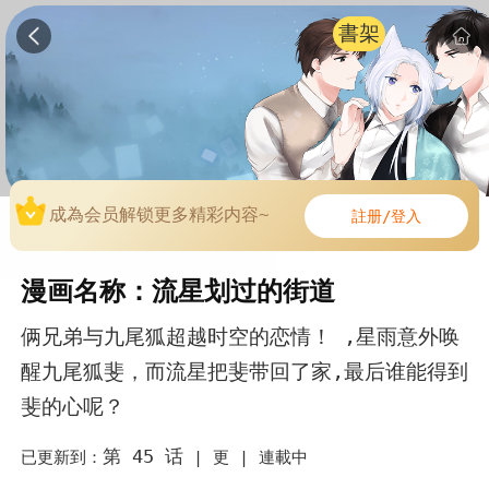
書架
成為会员解锁更多精彩内容~
註册/登入
漫画名称：流星划过的街道
俩兄弟与九尾狐超越时空的恋情！ ,星雨意外唤
醒九尾狐斐，而流星把斐带回了家,最后谁能得到
斐的心呢？
第 45 话
已更新到：
|
更 |
連載中