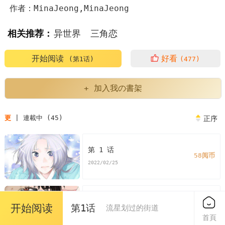
作者：MinaJeong,MinaJeong
相关推荐：
异世界
三角恋
开始阅读
好看
(第1话)
(477)
+ 加入我の書架
更
| 連載中 (45)
正序
第 1 话
58阅币
2022/02/25
第 2 话
开始阅读
第1话
流星划过的街道
58阅币
2022/02/25
首頁